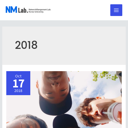
2018
Oct
17
2018