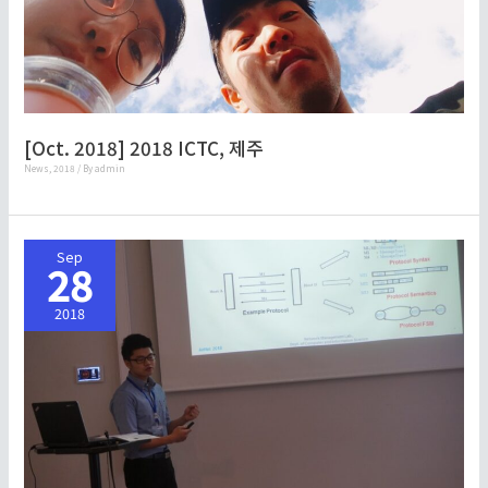
[Oct. 2018] 2018 ICTC, 제주
News
,
2018
/ By
admin
Sep
28
2018